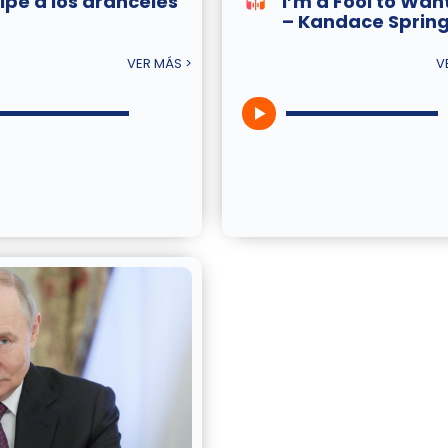
lpe a los aranceles
I’m a Fool to Wan
– Kandace Sprin
VER MÁS >
V