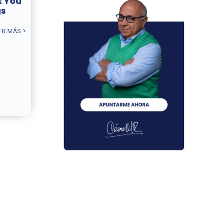
t You
gs
ER MÁS >