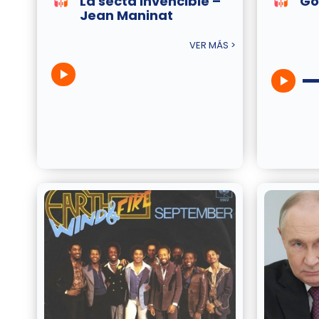
La secta invencible –
Go
Jean Maninat
VER MÁS >