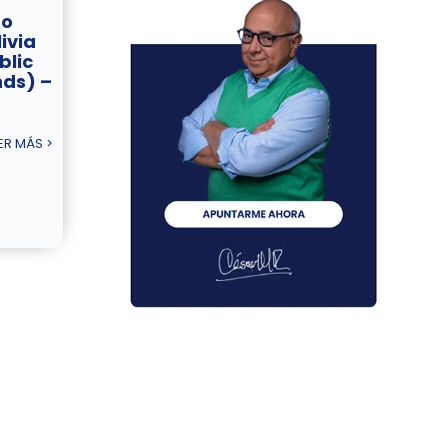
no
ivia
blic
nds) –
ER MÁS >