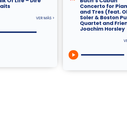
k Of Life – Dire
Bach’s Cuban
aits
Concerto for Pia
and Tres (feat. Ol
Soler & Boston Pu
VER MÁS >
Quartet and Frie
Joachim Horsley
V