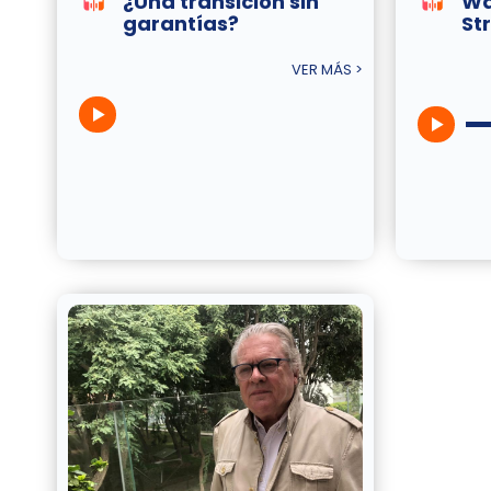
¿Una transición sin
Wal
garantías?
Str
VER MÁS >