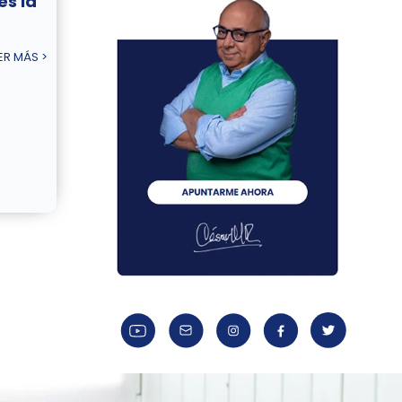
es la
ER MÁS >