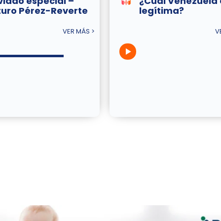
viado especial –
¿Cuál Venezuela 
turo Pérez-Reverte
legítima?
VER MÁS >
V