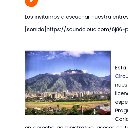
Los invitamos a escuchar nuestra entrev
[sonido]https://soundcloud.com/6j86-
Esta
Circ
nues
lic
espe
Prog
Carl
en derecho administrativo, asesor en 