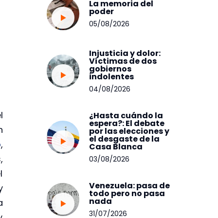
La memoria del
poder
05/08/2026
Injusticia y dolor:
Víctimas de dos
gobiernos
indolentes
04/08/2026
l
¿Hasta cuándo la
espera?: El debate
n
por las elecciones y
el desgaste de la
o
,
Casa Blanca
,
03/08/2026
l
Venezuela: pasa de
y
todo pero no pasa
nada
a
31/07/2026
y