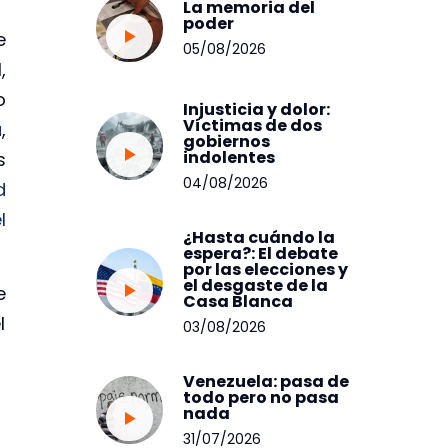
La memoria del
poder
e
05/08/2026
,
o
Injusticia y dolor:
Víctimas de dos
a
,
gobiernos
indolentes
s
04/08/2026
d
l
¿Hasta cuándo la
espera?: El debate
por las elecciones y
el desgaste de la
e
Casa Blanca
l
03/08/2026
Venezuela: pasa de
todo pero no pasa
nada
31/07/2026