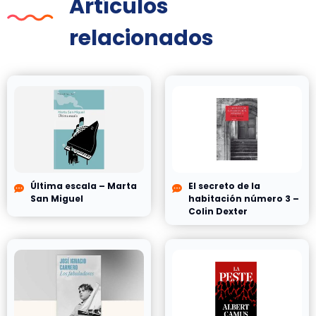
Artículos
relacionados
Última escala – Marta
El secreto de la
San Miguel
habitación número 3 –
Colin Dexter