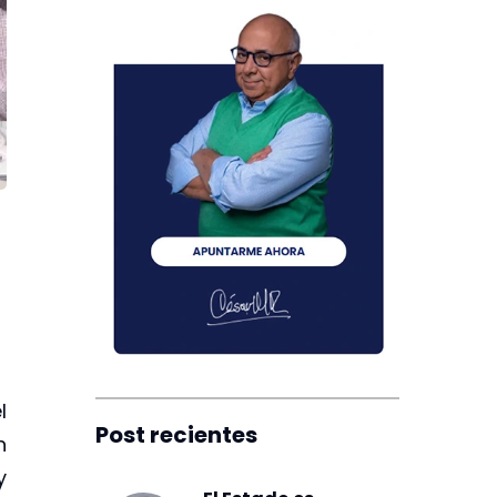
l
Post recientes
n
y