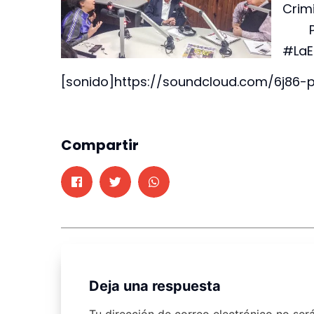
Crim
Pre
#LaE
[sonido]https://soundcloud.com/6j86-
Compartir
Deja una respuesta
Tu dirección de correo electrónico no ser