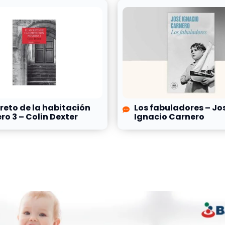
creto de la habitación
Los fabuladores – Jo
o 3 – Colin Dexter
Ignacio Carnero