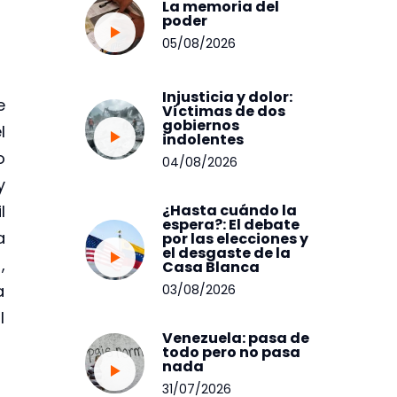
La memoria del
poder
05/08/2026
Injusticia y dolor:
e
Víctimas de dos
gobiernos
l
indolentes
o
04/08/2026
y
l
¿Hasta cuándo la
espera?: El debate
a
por las elecciones y
el desgaste de la
,
Casa Blanca
a
03/08/2026
l
Venezuela: pasa de
todo pero no pasa
nada
31/07/2026