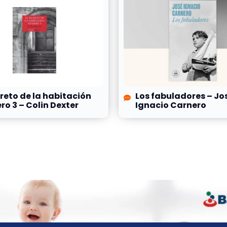
creto de la habitación
Los fabuladores – Jo
o 3 – Colin Dexter
Ignacio Carnero