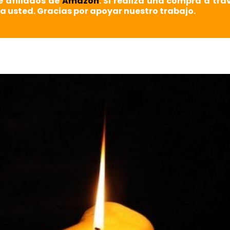
e afiliados de
Amazon
. Si realiza una compra a tra
a usted. Gracias por apoyar nuestro trabajo.