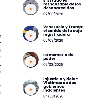
El Estado es
responsable de los
desaparecidos
07/08/2026
Venezuela y Trump:
el sonido de la caja
registradora
r
06/08/2026
n
r
La memoria del
n
poder
s
05/08/2026
r
y
Injusticia y dolor:
Víctimas de dos
a
gobiernos
indolentes
e
04/08/2026