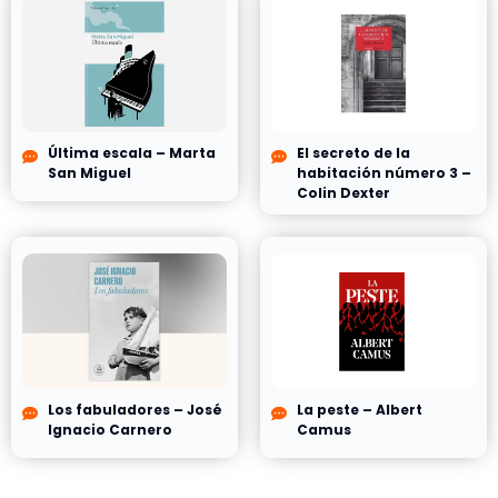
Última escala – Marta
El secreto de la
San Miguel
habitación número 3 –
Colin Dexter
Los fabuladores – José
La peste – Albert
Ignacio Carnero
Camus