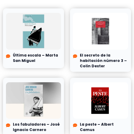
Última escala – Marta
El secreto de la
San Miguel
habitación número 3 –
Colin Dexter
Los fabuladores – José
La peste – Albert
Ignacio Carnero
Camus