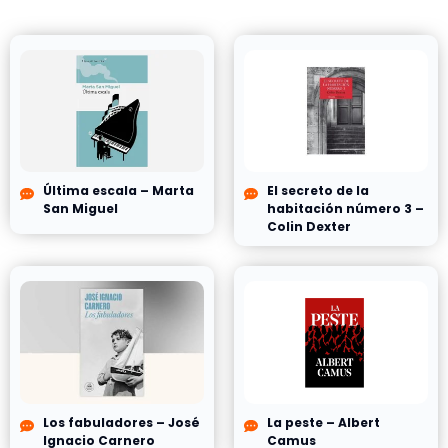
Última escala – Marta
El secreto de la
San Miguel
habitación número 3 –
Colin Dexter
Los fabuladores – José
La peste – Albert
Ignacio Carnero
Camus