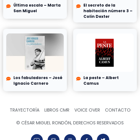
Última escala – Marta
El secreto de la
San Miguel
habitación número 3 –
Colin Dexter
Los fabuladores – José
La peste – Albert
Ignacio Carnero
Camus
TRAYECTORÍA
LIBROS CMR
VOICE OVER
CONTACTO
© CÉSAR MIGUEL RONDÓN, DERECHOS RESERVADOS