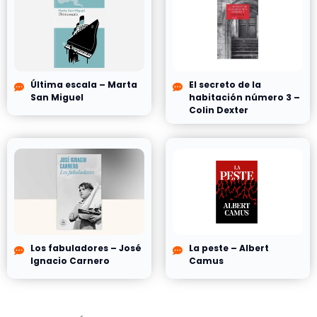
Última escala – Marta
El secreto de la
San Miguel
habitación número 3 –
Colin Dexter
Los fabuladores – José
La peste – Albert
Ignacio Carnero
Camus