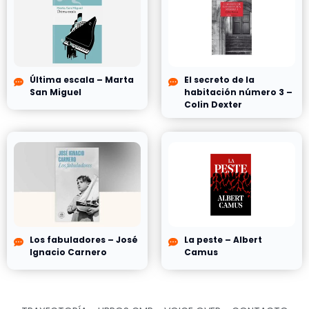
Última escala – Marta
El secreto de la
San Miguel
habitación número 3 –
Colin Dexter
Los fabuladores – José
La peste – Albert
Ignacio Carnero
Camus