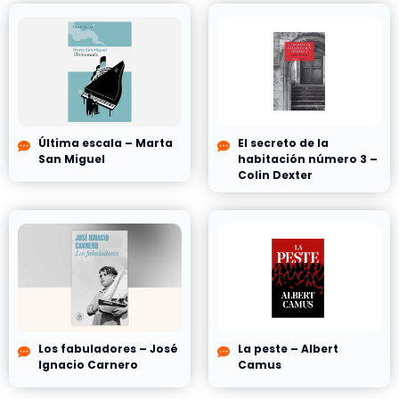
Última escala – Marta
El secreto de la
San Miguel
habitación número 3 –
Colin Dexter
Los fabuladores – José
La peste – Albert
Ignacio Carnero
Camus