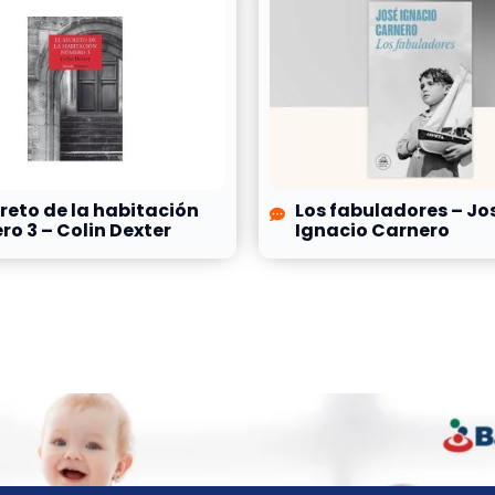
creto de la habitación
Los fabuladores – Jo
o 3 – Colin Dexter
Ignacio Carnero