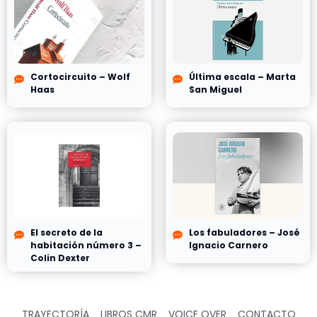
Cortocircuito – Wolf
Última escala – Marta
Haas
San Miguel
El secreto de la
Los fabuladores – José
habitación número 3 –
Ignacio Carnero
Colin Dexter
TRAYECTORÍA
LIBROS CMR
VOICE OVER
CONTACTO