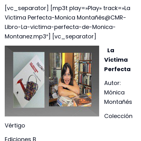
[vc_separator] [mp3t play=»Play» track=»La
Victima Perfecta-Monica Montañés@CMR-
Libro-La-victima-perfecta-de-Monica-
Montanez.mp3″] [vc_separator]
La
Víctima
Perfecta
Autor:
Mónica
Montañés
Colección
Vértigo
Ediciones B