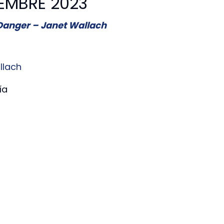
IEMBRE 2023
 Danger – Janet Wallach
llach
ía