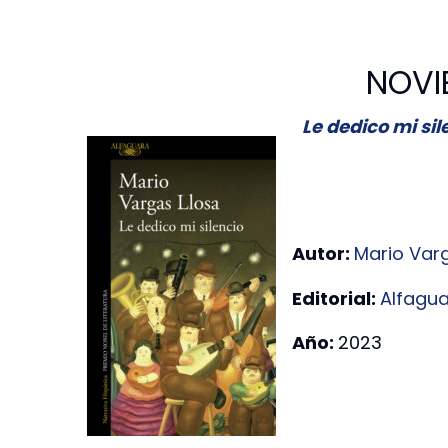
NOVI
Le dedico mi si
Autor:
Mario Var
Editorial:
Alfagu
Año:
2023