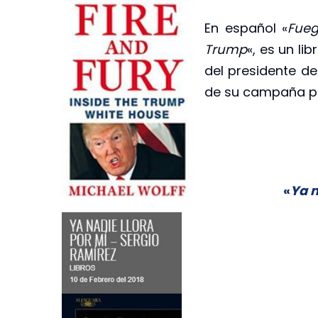
En español «
Fueg
Trump
«, es un li
del presidente de
de su campaña pr
«
Ya n