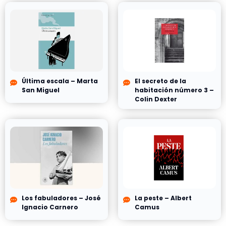
Última escala – Marta
El secreto de la
San Miguel
habitación número 3 –
Colin Dexter
Los fabuladores – José
La peste – Albert
Ignacio Carnero
Camus