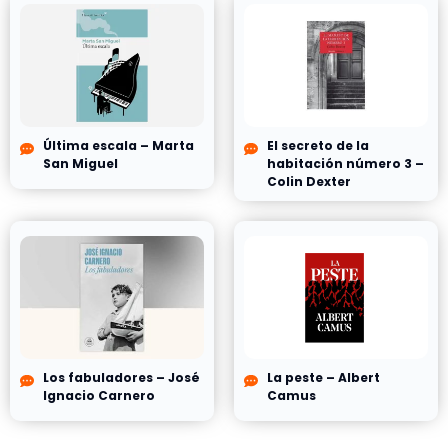
Última escala – Marta
El secreto de la
San Miguel
habitación número 3 –
Colin Dexter
Los fabuladores – José
La peste – Albert
Ignacio Carnero
Camus