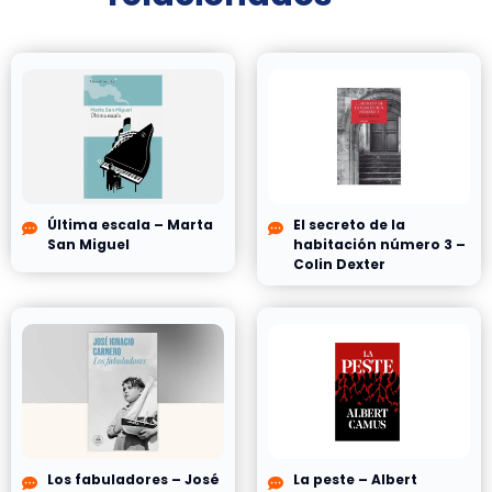
Última escala – Marta
El secreto de la
San Miguel
habitación número 3 –
Colin Dexter
Los fabuladores – José
La peste – Albert