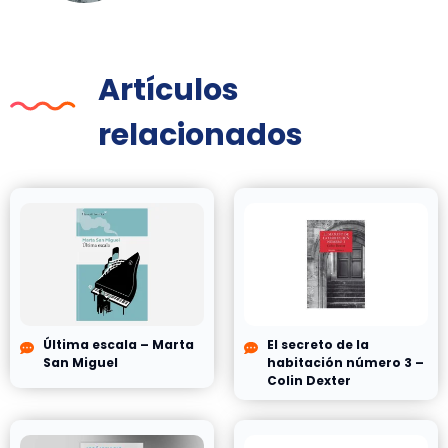
Artículos
relacionados
Última escala – Marta
El secreto de la
San Miguel
habitación número 3 –
Colin Dexter