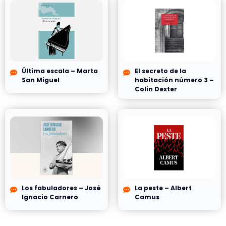
Última escala – Marta
El secreto de la
San Miguel
habitación número 3 –
Colin Dexter
Los fabuladores – José
La peste – Albert
Ignacio Carnero
Camus