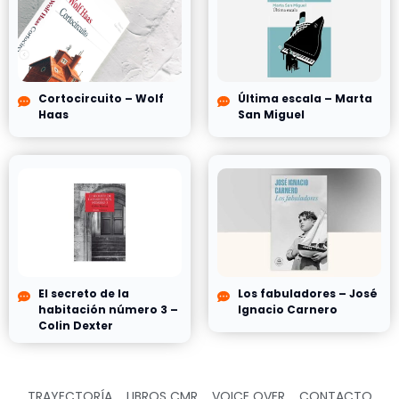
Cortocircuito – Wolf
Última escala – Marta
Haas
San Miguel
El secreto de la
Los fabuladores – José
habitación número 3 –
Ignacio Carnero
Colin Dexter
TRAYECTORÍA
LIBROS CMR
VOICE OVER
CONTACTO