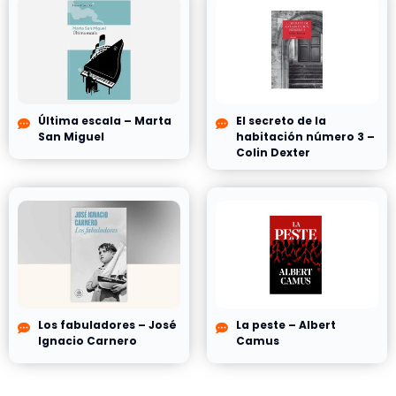
Última escala – Marta
El secreto de la
San Miguel
habitación número 3 –
Colin Dexter
Los fabuladores – José
La peste – Albert
Ignacio Carnero
Camus