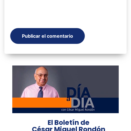
El Boletín de
César Miguel Rondón