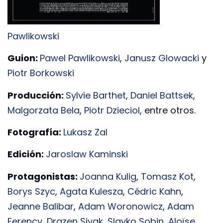
Pawlikowski
Guion:
Pawel Pawlikowski
,
Janusz Glowacki
y
Piotr Borkowski
Producción:
Sylvie Barthet
,
Daniel Battsek
,
Malgorzata Bela
,
Piotr Dzieciol
, entre otros.
Fotografía:
Lukasz Zal
Edición:
Jaroslaw Kaminski
Protagonistas:
Joanna Kulig
,
Tomasz Kot
,
Borys Szyc
,
Agata Kulesza
,
Cédric Kahn
,
Jeanne Balibar
,
Adam Woronowicz
,
Adam
Ferency
,
Drazen Sivak
,
Slavko Sobin
,
Aloïse