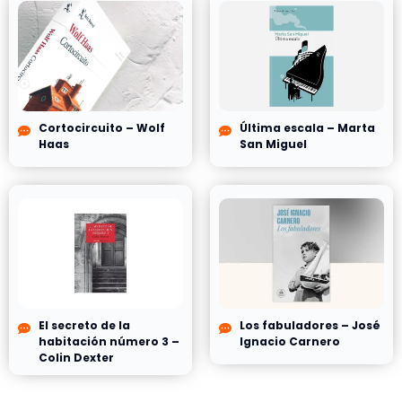
Cortocircuito – Wolf
Última escala – Marta
Haas
San Miguel
El secreto de la
Los fabuladores – José
habitación número 3 –
Ignacio Carnero
Colin Dexter