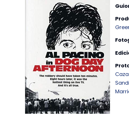
Guio
Prod
Gree
Foto
Edic
Prot
Caza
Sand
Marri