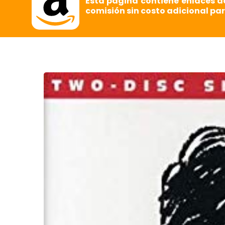
Esta página contiene enlaces d
comisión sin costo adicional par