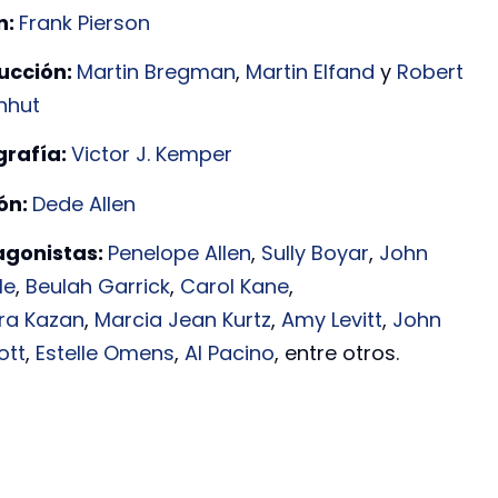
n:
Frank Pierson
ucción:
Martin Bregman
,
Martin Elfand
y
Robert
nhut
grafía:
Victor J. Kemper
ión:
Dede Allen
agonistas:
Penelope Allen
,
Sully Boyar
,
John
le
,
Beulah Garrick
,
Carol Kane
,
ra Kazan
,
Marcia Jean Kurtz
,
Amy Levitt
,
John
ott
,
Estelle Omens
,
Al Pacino
, entre otros.