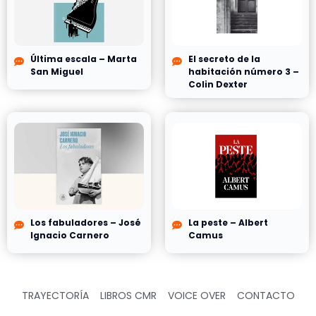
Última escala – Marta
El secreto de la
San Miguel
habitación número 3 –
Colin Dexter
Los fabuladores – José
La peste – Albert
Ignacio Carnero
Camus
TRAYECTORÍA
LIBROS CMR
VOICE OVER
CONTACTO