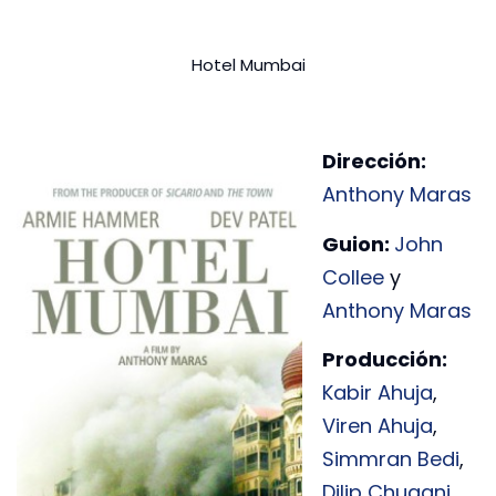
Hotel Mumbai
Dirección:
Anthony Maras
Guion:
John
Collee
y
Anthony Maras
Producción:
Kabir Ahuja
,
Viren Ahuja
,
Simmran Bedi
,
Dilip Chugani
,