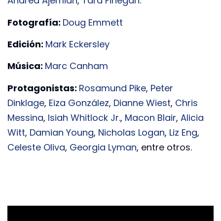
Andrea Ajemian
,
Tara Finegan
.
Fotografía:
Doug Emmett
Edición:
Mark Eckersley
Música:
Marc Canham
Protagonistas:
Rosamund Pike
,
Peter
Dinklage
,
Eiza González
,
Dianne Wiest
,
Chris
Messina
,
Isiah Whitlock Jr.
,
Macon Blair
,
Alicia
Witt
,
Damian Young
,
Nicholas Logan
,
Liz Eng
,
Celeste Oliva
,
Georgia Lyman
, entre otros.