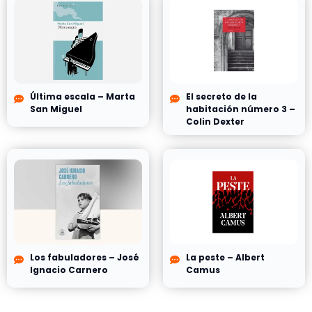
Última escala – Marta
El secreto de la
San Miguel
habitación número 3 –
Colin Dexter
Los fabuladores – José
La peste – Albert
Ignacio Carnero
Camus