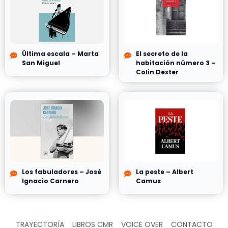
Última escala – Marta
El secreto de la
San Miguel
habitación número 3 –
Colin Dexter
Los fabuladores – José
La peste – Albert
Ignacio Carnero
Camus
TRAYECTORÍA
LIBROS CMR
VOICE OVER
CONTACTO