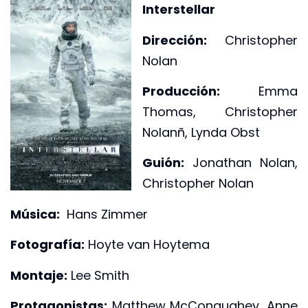
Interstellar
Dirección:
Christopher
Nolan
Producción:
Emma
Thomas, Christopher
Nolanñ, Lynda Obst
Guión:
Jonathan Nolan,
Christopher Nolan
Música:
Hans Zimmer
Fotografía:
Hoyte van Hoytema
Montaje:
Lee Smith
Protagonistas:
Matthew McConaughey, Anne