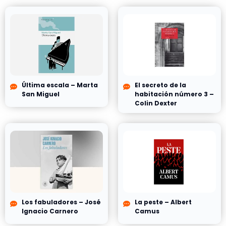
Última escala – Marta
El secreto de la
San Miguel
habitación número 3 –
Colin Dexter
Los fabuladores – José
La peste – Albert
Ignacio Carnero
Camus