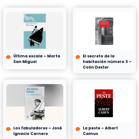
Última escala – Marta
El secreto de la
San Miguel
habitación número 3 –
Colin Dexter
Los fabuladores – José
La peste – Albert
Ignacio Carnero
Camus