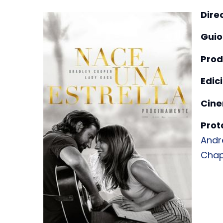
Dire
Guio
Prod
Edic
Cine
Prot
Andr
Chap