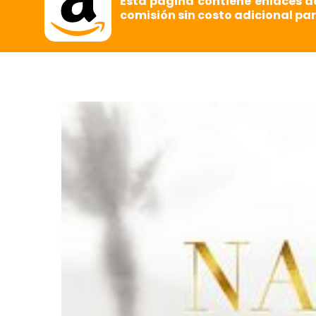
Esta página contiene enlaces d
comisión sin costo adicional par