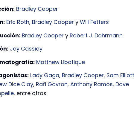
cción:
Bradley Cooper
n:
Eric Roth
,
Bradley Cooper
y
Will Fetters
ucción:
Bradley Cooper
y
Robert J. Dohrmann
ión:
Jay Cassidy
matografía:
Matthew Libatique
agonistas:
Lady Gaga
,
Bradley Cooper
,
Sam Elliot
ew Dice Clay
,
Rafi Gavron
,
Anthony Ramos
,
Dave
pelle
, entre otros.