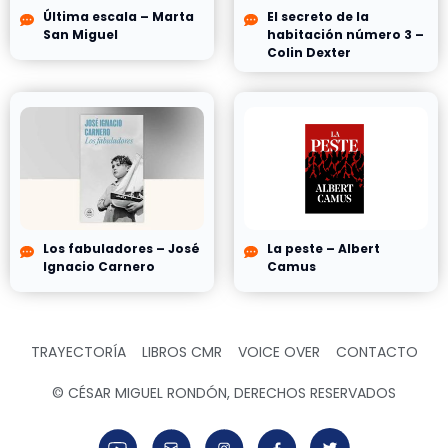
Última escala – Marta
El secreto de la
San Miguel
habitación número 3 –
Colin Dexter
Los fabuladores – José
La peste – Albert
Ignacio Carnero
Camus
TRAYECTORÍA
LIBROS CMR
VOICE OVER
CONTACTO
© CÉSAR MIGUEL RONDÓN, DERECHOS RESERVADOS