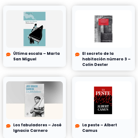
Última escala – Marta
El secreto de la
San Miguel
habitación número 3 –
Colin Dexter
Los fabuladores – José
La peste – Albert
Ignacio Carnero
Camus