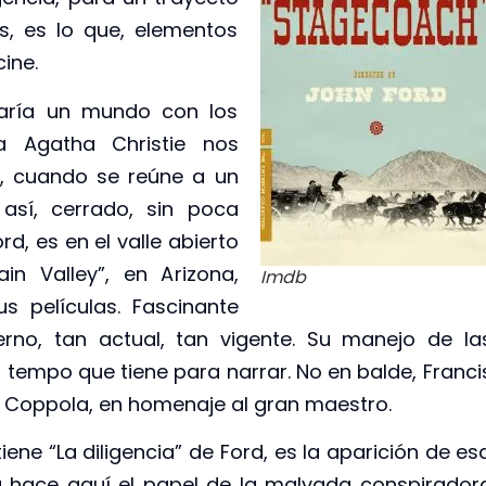
os, es lo que, elementos
ine.
aría un mundo con los
a Agatha Christie nos
, cuando se reúne a un
sí, cerrado, sin poca
d, es en el valle abierto
in Valley”, en Arizona,
Imdb
 películas. Fascinante
erno, tan actual, tan vigente. Su manejo de la
l tempo que tiene para narrar. No en balde, Franci
” Coppola, en homenaje al gran maestro.
ne “La diligencia” de Ford, es la aparición de es
lla hace aquí el papel de la malvada conspirador