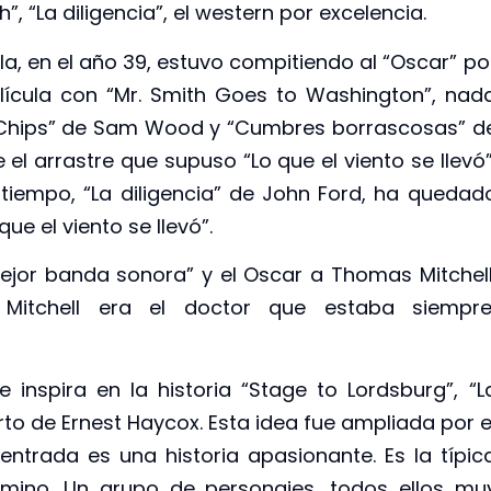
, “La diligencia”, el western por excelencia.
la, en el año 39, estuvo compitiendo al “Oscar” po
lícula con “Mr. Smith Goes to Washington”, nad
. Chips” de Sam Wood y “Cumbres borrascosas” d
 el arrastre que supuso “Lo que el viento se llevó”
 tiempo, “La diligencia” de John Ford, ha quedad
ue el viento se llevó”.
Mejor banda sonora” y el Oscar a Thomas Mitchell
Mitchell era el doctor que estaba siempre
 inspira en la historia “Stage to Lordsburg”, “L
rto de Ernest Haycox. Esta idea fue ampliada por e
 entrada es una historia apasionante. Es la típic
 camino. Un grupo de personajes, todos ellos mu