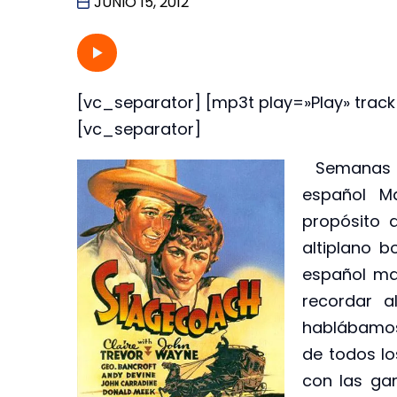
JUNIO 15, 2012
[vc_separator] [mp3t play=»Play» tra
[vc_separator]
Semanas at
español M
propósito d
altiplano bo
español ma
recordar a
hablábamos
de todos l
con las gan