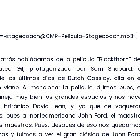
ck=»stagecoach@CMR-Pelicula-Stagecoach.mp3″]
rás hablábamos de la película “Blackthorn” de
ateo Gil, protagonizada por Sam Shepard, 
e los últimos días de Butch Cassidy, allá en e
liviano. Al mencionar la película, dijimos pues, e
neja muy bien los grandes espacios y nos hac
l británico David Lean, y, ya que de vaquera
, pues al norteamericano John Ford, el maestr
os maestros. Pues, después de eso nos quedamo
as y fuimos a ver el gran clásico de John Ford