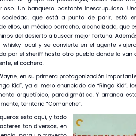
rioso. Un banquero bastante inescrupuloso. Un
 sociedad, que está a punto de parir, está e
 ellos, un médico borracho, alcoholizado, que e
inos del desierto a buscar mejor fortuna. Ademá
hisky local y se convierte en el agente viajero
ado por el sheriff hasta otro pueblo donde lo van 
nte, el cochero.
Wayne, en su primera protagonización importante
go Kid”, ya el mero enunciado de “Ringo Kid”, lo
nte arquetípico, paradigmático. Y arranca est
almente, territorio “Comanche”.
queros esta aquí, y todo
acteres tan diversos, en
encia, para un trayecto