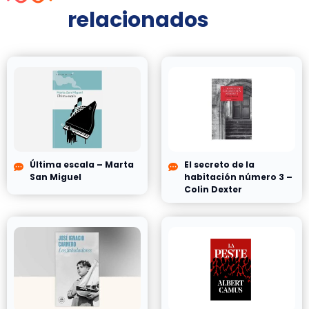
relacionados
Última escala – Marta
El secreto de la
San Miguel
habitación número 3 –
Colin Dexter