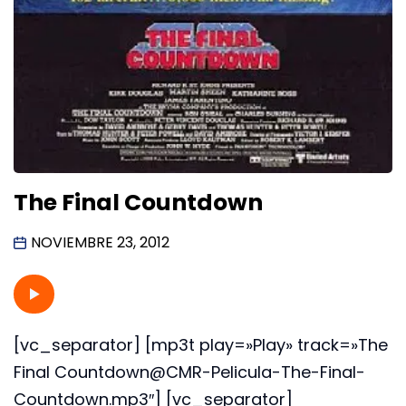
The Final Countdown
NOVIEMBRE 23, 2012
[vc_separator] [mp3t play=»Play» track=»The
Final Countdown@CMR-Pelicula-The-Final-
Countdown.mp3″] [vc_separator]