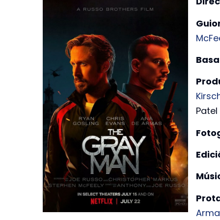
Direc
Guio
McFe
Basa
Prod
Kirs
Patel
Foto
Edici
Músi
Prot
Arma