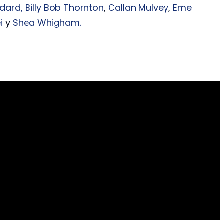
odard,
Billy Bob Thornton
,
Callan Mulvey
,
Eme
i
y
Shea Whigham.