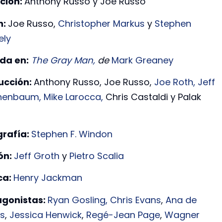
ción:
Anthony Russo y Joe Russo
n:
Joe Russo,
Christopher Markus
y
Stephen
ely
da en:
The Gray Man,
de
Mark Greaney
ucción:
Anthony Russo, Joe Russo,
Joe Roth,
Jeff
chenbaum,
Mike Larocca,
Chris Castaldi y Palak
grafía:
Stephen F. Windon
ón:
Jeff Groth
y
Pietro Scalia
ca:
Henry Jackman
agonistas:
Ryan Gosling,
Chris Evans
,
Ana de
s
,
Jessica Henwick
,
Regé-Jean Page
,
Wagner