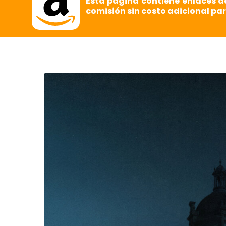
Esta página contiene enlaces d
comisión sin costo adicional par