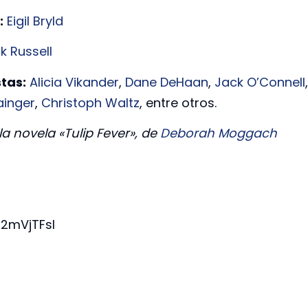
:
Eigil Bryld
ck Russell
tas:
Alicia Vikander
,
Dane DeHaan
,
Jack O’Connell
,
ainger
,
Christoph Waltz
, entre otros.
a novela «Tulip Fever», de
Deborah Moggach
2mVjTFsI