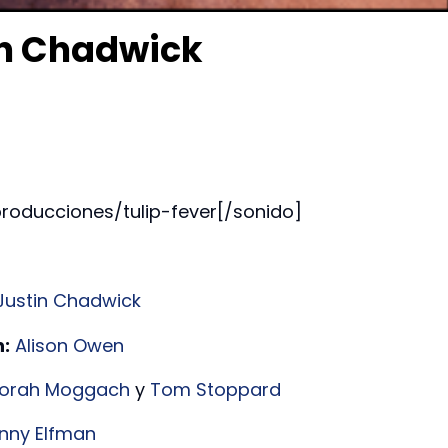
tin Chadwick
roducciones/tulip-fever[/sonido]
Justin Chadwick
:
Alison Owen
orah Moggach
y
Tom Stoppard
nny Elfman