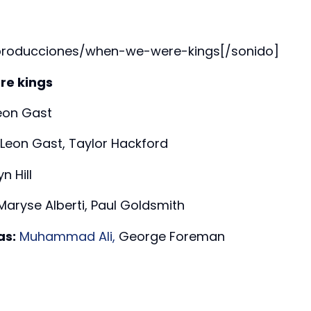
-producciones/when-we-were-kings[/sonido]
re kings
eon Gast
Leon Gast, Taylor Hackford
n Hill
aryse Alberti, Paul Goldsmith
as:
Muhammad Ali,
George Foreman