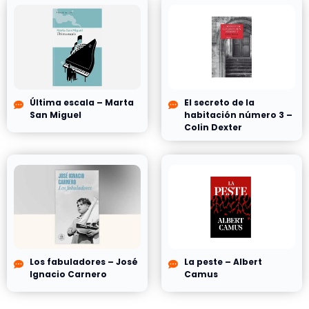
Última escala – Marta
El secreto de la
San Miguel
habitación número 3 –
Colin Dexter
Los fabuladores – José
La peste – Albert
Ignacio Carnero
Camus