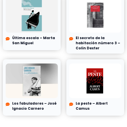
Última escala – Marta
El secreto de la
San Miguel
habitación número 3 –
Colin Dexter
Los fabuladores – José
La peste – Albert
Ignacio Carnero
Camus