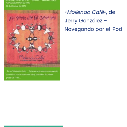
«
Moliendo Café
«, de
Jerry González –
Navegando por el iPod