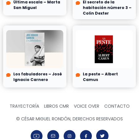
Última escala – Marta
El secreto de la
San Miguel
habitación número 3 –
Colin Dexter
Los fabuladores – José
La peste – Albert
Ignacio Carnero
Camus
TRAYECTORÍA
LIBROS CMR
VOICE OVER
CONTACTO
© CÉSAR MIGUEL RONDÓN, DERECHOS RESERVADOS