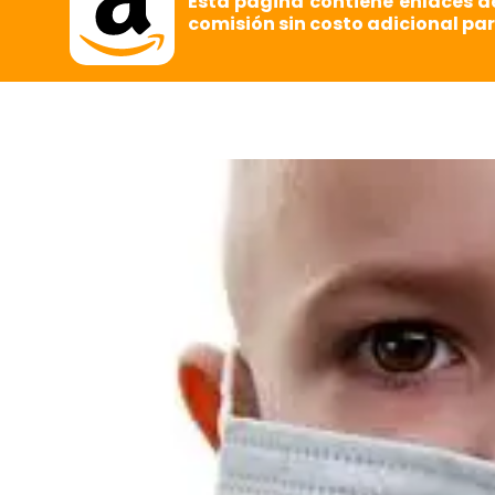
Esta página contiene enlaces d
comisión sin costo adicional par