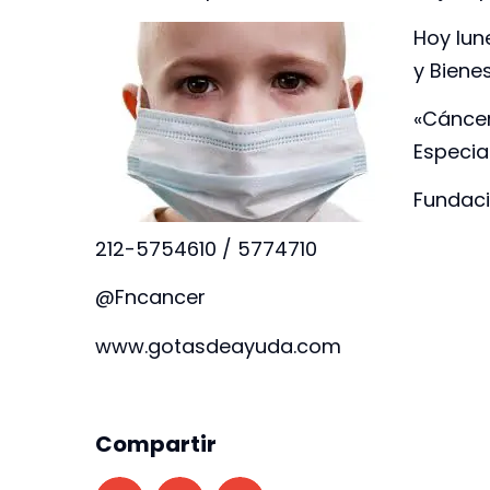
Hoy lun
y Bienes
«Cánce
Especia
Fundaci
212-5754610 / 5774710
@Fncancer
www.gotasdeayuda.com
Compartir