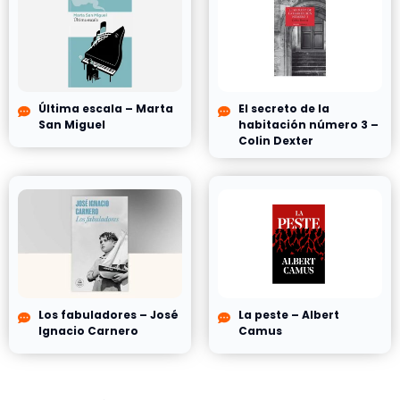
Última escala – Marta
El secreto de la
San Miguel
habitación número 3 –
Colin Dexter
Los fabuladores – José
La peste – Albert
Ignacio Carnero
Camus